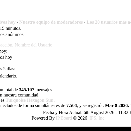
ivos hoy
·
Nuestro equipo de moderadores
·
Los 20 usuarios más a
 15 minutos.
ios anónimos
 acción
,
Nombre del Usuario
hoy:
ños hoy
s 5 días:
lendario.
un total de
345.107
mensajes.
en nuestra comunidad.
e es
Turquoise Hexagon Sun
.
nectados de forma simultánea es de
7.504
, y se registró :
Mar 8 2026, 
Fecha y Hora Actual: 6th August 2026 - 11:32
Powered By
IP.Board
© 2026
IPS, Inc
.