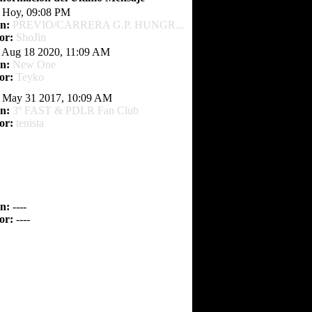
Hoy, 09:08 PM
n:
PREVIO/CARRERA G.P. HUNGR...
or:
ShoJin
Aug 18 2020, 11:09 AM
n:
New One
or:
Teyko
May 31 2017, 10:09 AM
n:
3º FAST & PDLR Fan Club
or:
tenista
n:
----
or:
----