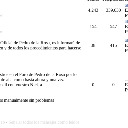
4.243
339.630
E
or
P
154
547
E
or
P
 Oficial de Pedro de la Rosa, os informará de
38
415
E
cen y de todos los procedimientos para hacerse
P
stros en el Foro de Pedro de la Rosa por lo
 de alta como hasta ahora y una vez
--
 mail con vuestro Nick a
0
0
E
P
os manualmente sin problemas
web
·
Señalar todos los mensajes como leídos