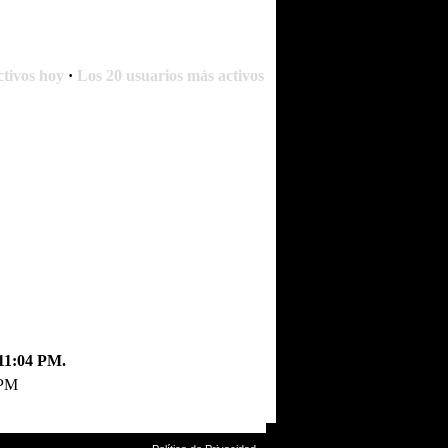
ctivos hoy
·
Los 20 usuarios más activos
11:04 PM.
 PM