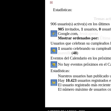
Estadísticas:
Temas act
906 usuario(s) activo(s) en los últimos
905
invitados,
1
usuarios,
0
usuar
Google.com,
Jessicaprota
Mostrar ordenados por:
Última
Usuarios que celebran su cumpleaños 
1
usuario celebrando su cumplea
juannillo
(
48
)
Eventos del Calendario en los próximo
No hay eventos próximos en el Ca
Estadísticas:
Nuestros usuarios han publicado 
Hay
10.423
usuarios registrados 
El usuario registrado más recient
El número máximo de usuarios co