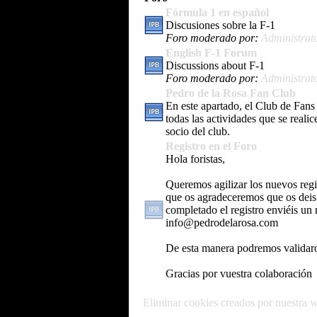
Fórmula 1 en español
Discusiones sobre la F-1
Foro moderado por:
Administrat
English F-1 Forum
Discussions about F-1
Foro moderado por:
Administrat
Pedro de la Rosa Fan Club
En este apartado, el Club de Fans
todas las actividades que se reali
socio del club.
Registro en el Foro
Hola foristas,
Queremos agilizar los nuevos regi
que os agradeceremos que os deis
completado el registro enviéis un
info@pedrodelarosa.com
De esta manera podremos validar
Gracias por vuestra colaboración
Eliminar cookies creados por nuestra 