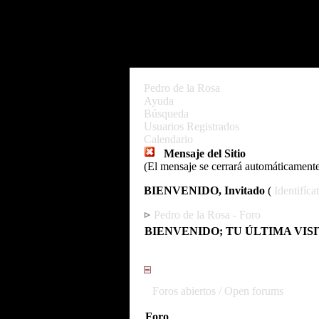
Pedro de la Rosa
Ayuda
Búsqueda
Usuarios Registrados
Calendario
Mensaje del Sitio
(El mensaje se cerrará automáticament
BIENVENIDO, Invitado
(
Identifíca
Pedro de la Rosa - Foro
BIENVENIDO; TU ÚLTIMA VIS
Foros abiertos / Open forums
Foro